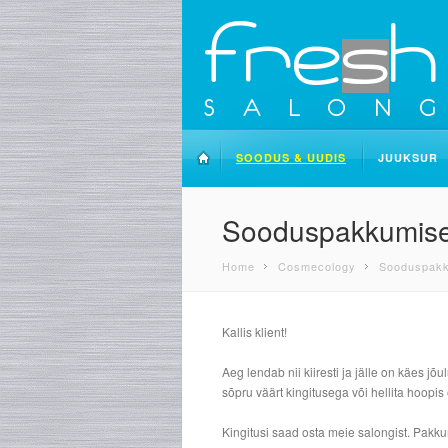
SOODUS & UUDIS
JUUKSUR
Sooduspakkumised
Home
Cosmecology
Sooduspakk
Kallis klient!
Aeg lendab nii kiiresti ja jälle on käes 
sõpru väärt kingitusega või hellita hoopis
Kingitusi saad osta meie salongist. Pakk