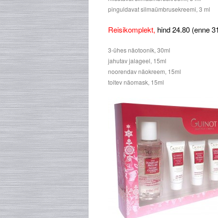
pinguldavat silmaümbrusekreemi, 3 ml
Reisikomplekt,
hind 24.80 (enne 31
3-ühes näotoonik, 30ml
jahutav jalageel, 15ml
noorendav näokreem, 15ml
toitev näomask, 15ml