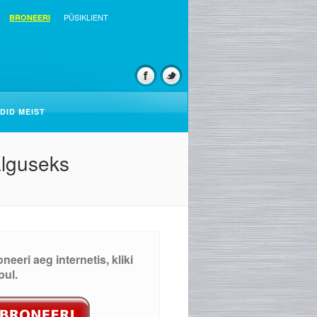
PÜSIKLIENT
BRONEERI
DID MEIST
alguseks
neeri aeg internetis, kliki
pul.