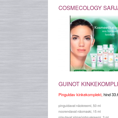
COSMECOLOGY SARJA
GUINOT KINKEKOMPLE
Pinguldav kinkekomplekt,
hind 33.
pinguldavat näokreemi, 50 ml
noorendavat näomaski, 15 ml
niisutavat silmaümbruskreemi, 3 ml