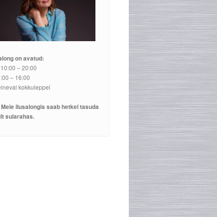
along on avatud:
 10:00 – 20:00
:00 – 16:00
elneval kokkuleppel
 Meie ilusalongis saab hetkel tasuda
lt sularahas.