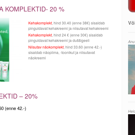
 KOMPLEKTID- 20 %
Või
Kehakomplekt
, hind 30.40 (enne 38€) sisaldab
pinguldavat kehakreemi ja niisutavat kehakreemi
Kehakomplekt
, hind 24 € (enne 30€) sisaldab
pinguldavat kehakreemi ja duššigeeli
Anu
Niisutav näokomplekt
, hind 33.60 (enne 42.-)
sisaldab näopiima, -toonikut ja niisutavat
näokreemi
KTID – 20%
60 (enne 42.-)
Hei