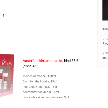
.-)
Ilus
E-R
L 10
P e
NB!
ainu
Aastalõpu kinkekomplekt,
hind 36 €
(enne 45€)
3-ühes näotoonik, 100ml
õrn näonaha koorija, 15ml
noorendav näomask, 15ml
noorendav näokreem, 15ml
noorendav silmaümbruskreem, 3ml