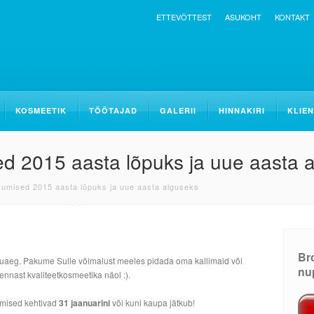
ETTEVÕTTEST
ASUKOHT
KONTAKT
KOSMEETIK
TÖÖTAJAD
GALERII
HINNAKIRI
KLIEN
 2015 aasta lõpuks ja uue aasta 
umised 2015 aasta lõpuks ja uue aasta alguseks
Bro
jõuluaeg. Pakume Sulle võimalust meeles pidada oma kallimaid või
nu
 ennast kvaliteetkosmeetika näol :).
umised kehtivad
31 jaanuarini
või kuni kaupa jätkub!